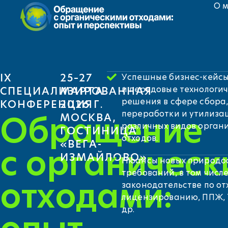
О 
IX
25–27
Успешные бизнес-кейс
и передовые технологи
СПЕЦИАЛИЗИРОВАННАЯ
МАРТА
решения в сфере сбора
КОНФЕРЕНЦИЯ
2026 Г.
переработки и утилиза
Обращение
МОСКВА,
различных видов орган
ГОСТИНИЦА
отходов.
«ВЕГА-
с органичес
ИЗМАЙЛОВО»
Нюансы новых природо
требований, в том числ
отходами:
законодательстве по от
лицензированию, ППЖ, Т
др.