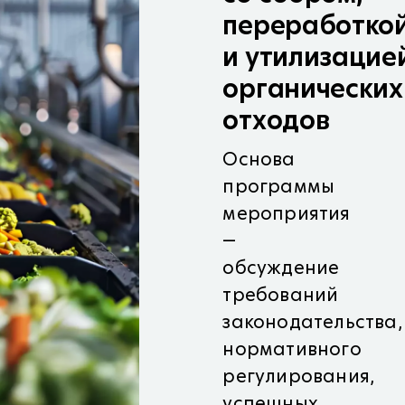
переработко
и утилизацие
органических
отходов
Основа
программы
мероприятия
—
обсуждение
требований
законодательства,
нормативного
регулирования,
успешных