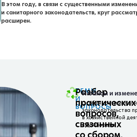
В этом году, в связи с существенными измен
и санитарного законодательств, круг рассма
расширен.
Разбор
ТЕМЫ
Нюансы и измене
И
практических
Особенности исполн
ВОПРОСЫ
законодательства п
вопросов,
в хозяйственной дея
связанных
круговорота
со сбором,