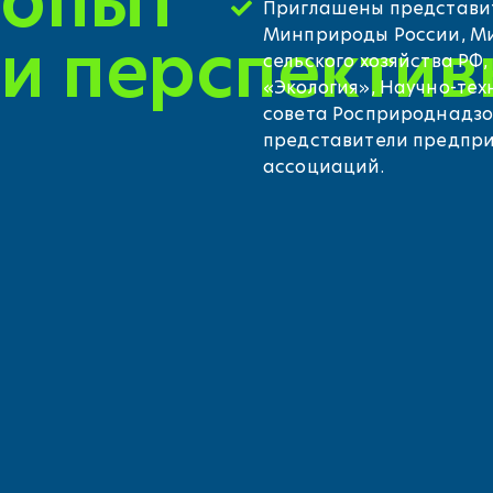
опыт
Приглашены представи
Минприроды России, М
и перспектив
сельского хозяйства РФ
«Экология», Научно-тех
совета Росприроднадзо
представители предпри
ассоциаций.