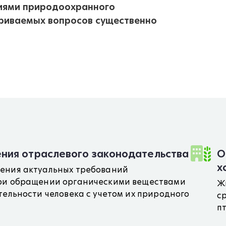
ениями природоохранного
триваемых вопросов существенно
ния отраслевого законодательства
О
х
ения актуальных требований
ри обращении органическими веществами
Ж
тельности человека с учетом их природного
с
п