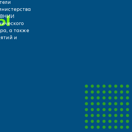
тели
инистерства
ы
, ВНИИ
нического
ра, а также
ятий и