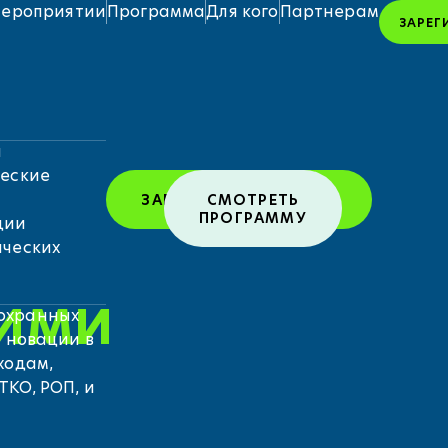
мероприятии
Программа
Для кого
Партнерам
ЗАРЕГ
ы
ческие
,
ЗАРЕГИСТРИРОВАТЬСЯ
СМОТРЕТЬ
ПРОГРАММУ
ции
ических
кими
охранных
е новации в
ходам,
КО, РОП, и